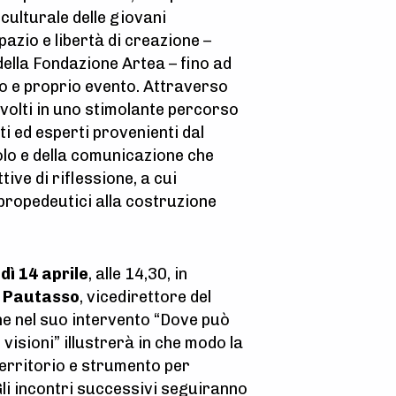
culturale delle giovani
azio e libertà di creazione –
della Fondazione Artea – fino ad
ro e proprio evento. Attraverso
nvolti in uno stimolante percorso
ti ed esperti provenienti dal
colo e della comunicazione che
ive di riflessione, a cui
 propedeutici alla costruzione
dì 14 aprile
, alle 14,30, in
 Pautasso
, vicedirettore del
che nel suo intervento “Dove può
visioni” illustrerà in che modo la
territorio e strumento per
i incontri successivi seguiranno