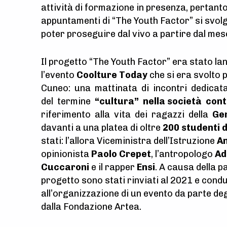
attività di formazione in presenza, pertanto 
appuntamenti di “The Youth Factor” si svolg
poter proseguire dal vivo a partire dal mes
Il progetto “The Youth Factor” era stato la
l’evento
Coolture Today
che si era svolto
Cuneo: una mattinata di incontri dedicata
del termine
“cultura” nella società co
riferimento alla vita dei ragazzi della
Ge
davanti a una platea di oltre
200 studenti d
stati: l’allora Viceministra dell’Istruzione
An
opinionista
Paolo Crepet
, l’antropologo
Ad
Cuccaroni
e il rapper
Ensi
. A causa della p
progetto sono stati rinviati al 2021 e con
all’organizzazione di un evento da parte de
dalla Fondazione Artea.