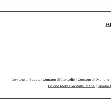
P
F
a
r
t
n
e
r
s
|
|
Comune di Busca
Comune di Caraglio
Comune di Dronero
I
|
Unione Montana Valle Grana
Unione 
s
t
i