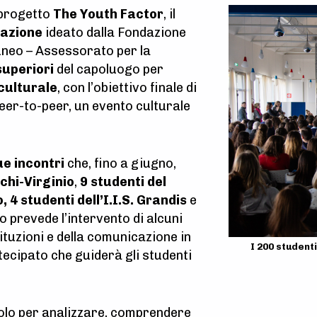
 progetto
The Youth Factor
, il
azione
ideato dalla Fondazione
uneo – Assessorato per la
superiori
del capoluogo per
culturale
, con l’obiettivo finale di
eer-to-peer, un evento culturale
e incontri
che, fino a giugno,
nchi-Virginio
,
9 studenti del
o,
4 studenti dell’I.I.S. Grandis
e
o prevede l’intervento di alcuni
tituzioni e della comunicazione in
I 200 student
ecipato che guiderà gli studenti
olo per analizzare, comprendere