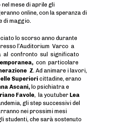
nel mese di aprile gli
eranno online, con la speranza di
e di maggio.
nciato lo scorso anno durante
 presso l’Auditorium Varco a
 al confronto sul significato
ntemporanea,
con particolare
nerazione Z
. Ad animare i lavori,
elle Superiori
cittadine, erano
na Ascani,
lo psichiatra e
riano Favole
, la youtuber
Lea
andemia, gli step successivi del
durranno nei prossimi mesi
gli studenti, che sarà sostenuto