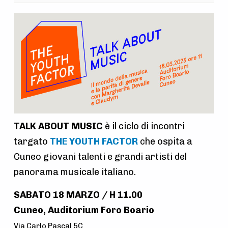
A
t
t
i
v
i
t
TALK ABOUT MUSIC
è il ciclo di incontri
à
targato
THE YOUTH FACTOR
che ospita a
N
Cuneo giovani talenti e grandi artisti del
a
panorama musicale italiano.
v
SABATO 18 MARZO / H 11.00
i
Cuneo, Auditorium Foro Boario
g
Via Carlo Pascal 5C