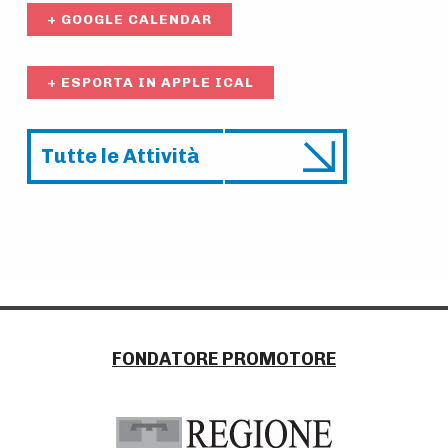
+ GOOGLE CALENDAR
+ ESPORTA IN APPLE ICAL
Tutte le Attività
A
t
Skip back to main navigation
t
i
v
i
P
FONDATORE PROMOTORE
a
t
r
à