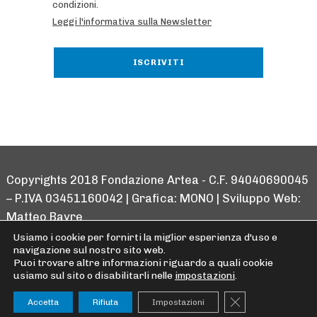
condizioni.
Leggi l'informativa sulla Newsletter
Copyrights 2018 Fondazione Artea - C.F. 94040690045
– P.IVA 03451160042 | Grafica:
MONO
| Sviluppo Web:
Matteo Bayre
Usiamo i cookie per fornirti la miglior esperienza d'uso e
WebMan Design on Facebook
WebMan Design on Instagram
WebMan Design on YouTube
WebMan Design on Spotify
WebMan Design on Linkedin
Back to top ↑
navigazione sul nostro sito web.
WebMan Design on Eventbrite
Puoi trovare altre informazioni riguardo a quali cookie
usiamo sul sito o disabilitarli nelle
impostazioni
.
CLOSE GDPR C
Accetta
Rifiuta
Impostazioni
MENU