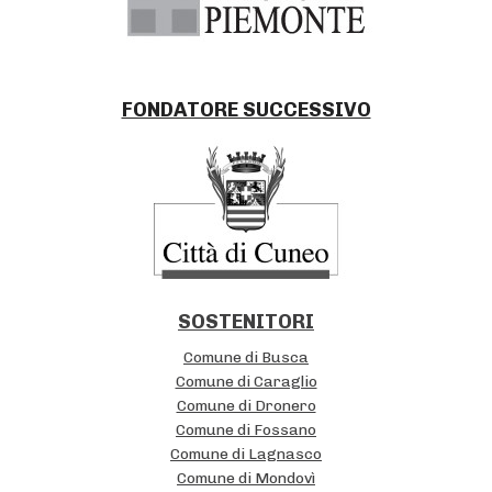
t
N
n
a
e
v
r
i
FONDATORE SUCCESSIVO
s
g
I
a
s
t
t
i
i
o
t
n
SOSTENITORI
u
Comune di Busca
z
Comune di Caraglio
Comune di Dronero
i
Comune di Fossano
o
Comune di Lagnasco
n
Comune di Mondovì