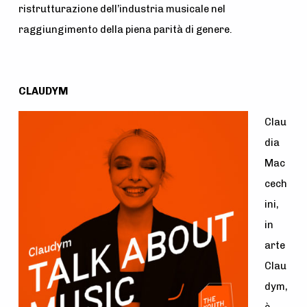
ristrutturazione dell’industria musicale nel
raggiungimento della piena parità di genere.
CLAUDYM
Clau
dia
Mac
cech
ini,
i
n
arte
Clau
dym,