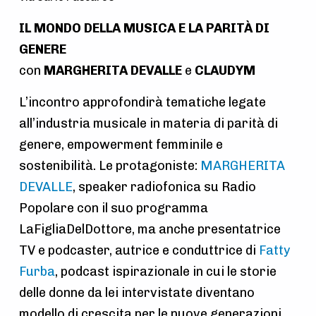
a
t
IL MONDO DELLA MUSICA E LA PARITÀ DI
i
GENERE
con
MARGHERITA DEVALLE
e
CLAUDYM
o
n
L’incontro approfondirà tematiche legate
all’industria musicale in materia di parità di
genere, empowerment femminile e
sostenibilità. Le protagoniste:
MARGHERITA
DEVALLE
, speaker radiofonica su Radio
Popolare con il suo programma
LaFigliaDelDottore, ma anche presentatrice
TV e podcaster, autrice e conduttrice di
Fatty
Furba
, podcast ispirazionale in cui le storie
delle donne da lei intervistate diventano
modello di crescita per le nuove generazioni