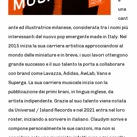
è
una
cant
ante ed illustratrice milanese, considerata tra i nomi più
interessanti del nuovo pop emerg
ente made in Italy. Nel
2015 inizia la sua carriera artistica approcciandosi al
mondo delle miniature e
in breve, i suoi lavori ottengono
grande successo e il suo talento la porta a collaborare
con brand c
ome Lavazza, Adidas, AwLab, Vans e
Superga. La sua carriera musicale inizia con la
pubblicazione dei primi brani, in lingua inglese, da
artista indipendente. Grazie al suo talento viene notata
da Universal / Island Re
cords e nel 2021 entra nel loro
roster, iniziando a scrivere in italiano. Claudym scrive e
compone personalmente le sue canzoni, ma non si