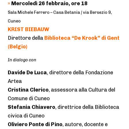
a
»
Mercoledì 26 febbraio, ore 18
t
Sala Michele Ferrero – Casa Betania
|
via Bersezio 9,
i
Cuneo
o
KRIST
BIEBAUW
Direttore della
Biblioteca “De Krook” di Gent
n
(Belgio)
In dialogo con
Davide De Luca
, direttore della Fondazione
Artea
Cristina Clerico
, assessora alla Cultura del
Comune di Cuneo
Stefania Chiavero
, direttrice della Biblioteca
civica di Cuneo
Oliviero Ponte di Pino
, autore, docente e