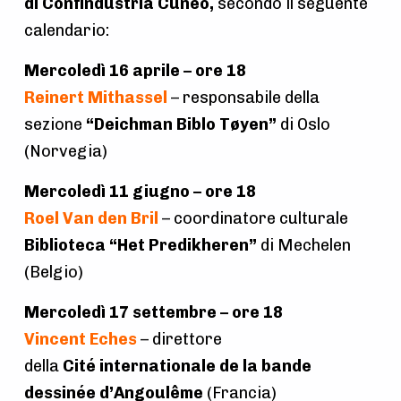
di Confindustria Cuneo,
secondo il seguente
calendario:
Mercoledì 16 aprile – ore 18
Reinert Mithassel
– responsabile della
sezione
“Deichman Biblo Tøyen”
di Oslo
(Norvegia)
Mercoledì 11 giugno – ore 18
Roel Van den Bril
– coordinatore culturale
Biblioteca “Het Predikheren”
di Mechelen
(Belgio)
Mercoledì 17 settembre – ore 18
Vincent E
che
s
– direttore
della
Cité internationale de la bande
dessinée d’Angoulême
(Francia)