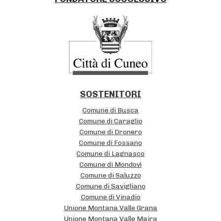
i
s
g
I
a
s
t
t
i
i
o
t
n
SOSTENITORI
u
Comune di Busca
z
Comune di Caraglio
Comune di Dronero
i
Comune di Fossano
o
Comune di Lagnasco
n
Comune di Mondovì
Comune di Saluzzo
a
Comune di Savigliano
l
Comune di Vinadio
Unione Montana Valle Grana
i
Unione Montana Valle Maira