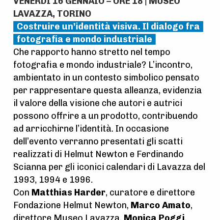
VENERDÌ 16 GENNAIO – ORE 18 | MUSEO
LAVAZZA, TORINO
Costruire un’identità visiva.
Il dialogo fra
fotografia e mondo industriale
Che rapporto hanno stretto nel tempo
fotografia e mondo industriale? L’incontro,
ambientato in un contesto simbolico pensato
per rappresentare questa alleanza, evidenzia
il valore della visione che autori e autrici
possono offrire a un prodotto, contribuendo
ad arricchirne l’identità. In occasione
dell’evento verranno presentati gli scatti
realizzati di Helmut Newton e Ferdinando
Scianna per gli iconici calendari di Lavazza del
1993, 1994 e 1996.
Con
Matthias Harder
, curatore e direttore
Fondazione Helmut Newton,
Marco Amato
,
direttore Museo Lavazza,
Monica Poggi
,