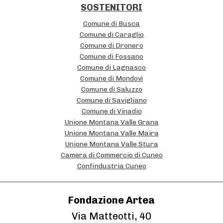
t
SOSTENITORI
u
Comune di Busca
z
Comune di Caraglio
Comune di Dronero
i
Comune di Fossano
o
Comune di Lagnasco
n
Comune di Mondovì
Comune di Saluzzo
a
Comune di Savigliano
l
Comune di Vinadio
Unione Montana Valle Grana
i
Unione Montana Valle Maira
Unione Montana Valle Stura
Camera di Commercio di Cuneo
Confindustria Cuneo
Fondazione Artea
Via Matteotti, 40