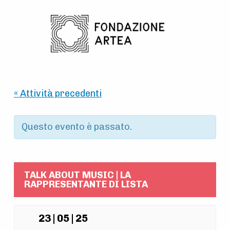
Skip to main navigation
Skip to main content
Skip to footer
« Attività precedenti
Questo evento è passato.
TALK ABOUT MUSIC | LA
RAPPRESENTANTE DI LISTA
23 | 05 | 25