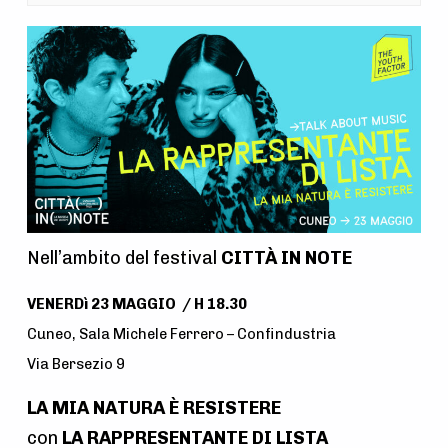
A
t
t
i
v
i
t
Nell’ambito del festival
CITTÀ IN NOTE
à
N
VENERDì 23 MAGGIO / H 18.30
a
Cuneo, Sala Michele Ferrero – Confindustria
v
Via Bersezio 9
i
LA MIA NATURA È RESISTERE
g
con
LA RAPPRESENTANTE DI LISTA