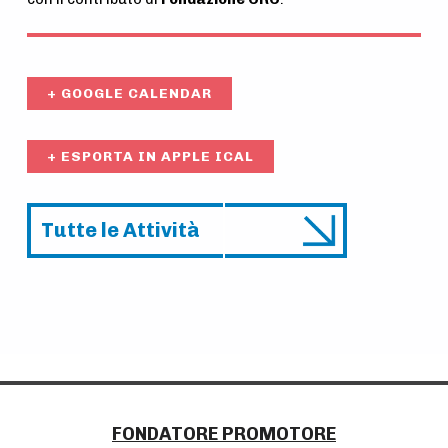
+ GOOGLE CALENDAR
+ ESPORTA IN APPLE ICAL
Tutte le Attività
A
t
Skip back to main navigation
t
i
v
i
P
FONDATORE PROMOTORE