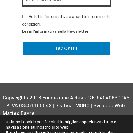
Ho letto l'informativa e accetto i termini e le
condizioni.
Leggi l'informativa sulla Newsletter
Copyrights 2018 Fondazione Artea - C.F. 94040690045
– P.IVA 03451160042 | Grafica:
MONO
| Sviluppo Web:
Matteo Bayre
Usiamo i cookie per fornirti la miglior esperienza d'uso e
WebMan Design on Facebook
WebMan Design on Instagram
WebMan Design on YouTube
WebMan Design on Spotify
WebMan Design on Linkedin
Back to top ↑
navigazione sul nostro sito web.
Puoi trovare altre informazioni riguardo a quali cookie