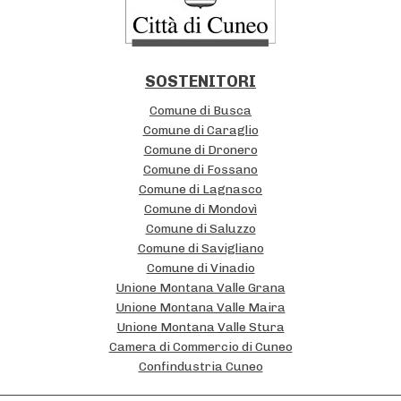
t
i
i
o
t
n
SOSTENITORI
u
Comune di Busca
z
Comune di Caraglio
Comune di Dronero
i
Comune di Fossano
o
Comune di Lagnasco
n
Comune di Mondovì
Comune di Saluzzo
a
Comune di Savigliano
l
Comune di Vinadio
Unione Montana Valle Grana
i
Unione Montana Valle Maira
Unione Montana Valle Stura
Camera di Commercio di Cuneo
Confindustria Cuneo