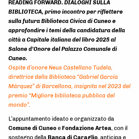
READING FORWARD.
DIALOGHI SULLA
a
BIBLIOTECA, primo incontro per riflettere
t
sulla futura Biblioteca Civica di Cuneo e
i
approfondire i temi della candidatura della
o
città a Capitale italiana del libro 2025 al
n
Salone d’Onore del Palazzo Comunale di
Cuneo.
Ospite d’onore Neus Castellano Tudela,
direttrice della Biblioteca “Gabriel García
Márquez” di Barcellona, insignita nel 2023 del
premio “Migliore biblioteca pubblica del
mondo”.
L’appuntamento ideato e organizzato da
Comune di Cuneo
e
Fondazione Artea
, con il
sostegno della
Banca di Caraglio
, anticipa e