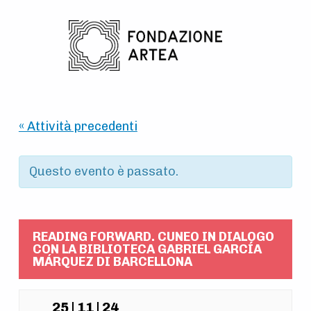
Skip to main navigation
Skip to main content
Skip to footer
« Attività precedenti
Questo evento è passato.
READING FORWARD. CUNEO IN DIALOGO
CON LA BIBLIOTECA GABRIEL GARCÍA
MÁRQUEZ DI BARCELLONA
25 | 11 | 24