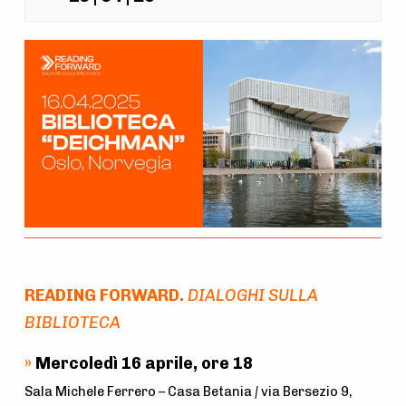
A
t
t
i
v
i
t
à
N
READING FORWARD.
DIALOGHI SULLA
a
BIBLIOTECA
v
»
Mercoledì 16 aprile, ore 18
i
Sala Michele Ferrero – Casa Betania
|
via Bersezio 9,
g