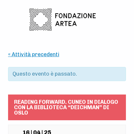
Skip to main navigation
Skip to main content
Skip to footer
« Attività precedenti
Questo evento è passato.
READING FORWARD. CUNEO IN DIALOGO
CON LA BIBLIOTECA “DEICHMAN” DI
OSLO
16 | 04 | 25