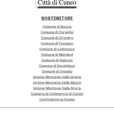
i
i
o
t
n
SOSTENITORI
u
Comune di Busca
z
Comune di Caraglio
Comune di Dronero
i
Comune di Fossano
o
Comune di Lagnasco
n
Comune di Mondovì
Comune di Saluzzo
a
Comune di Savigliano
l
Comune di Vinadio
Unione Montana Valle Grana
i
Unione Montana Valle Maira
Unione Montana Valle Stura
Camera di Commercio di Cuneo
Confindustria Cuneo