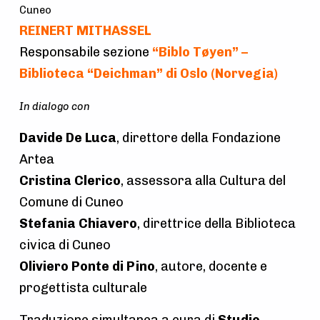
Cuneo
a
REINERT MITHASSEL
t
Responsabile sezione
“Biblo Tøyen” –
i
Biblioteca “Deichman” di Oslo (Norvegia)
o
In dialogo con
n
Davide De Luca
, direttore della Fondazione
Artea
Cristina Clerico
, assessora alla Cultura del
Comune di Cuneo
Stefania Chiavero
, direttrice della Biblioteca
civica di Cuneo
Oliviero Ponte di Pino
, autore, docente e
progettista culturale
Traduzione simultanea a cura di
Studio